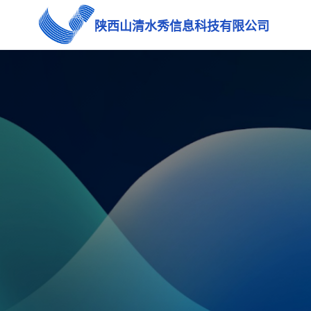
陕西山清水秀信息科技有限公司